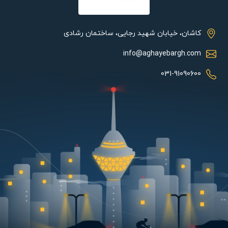
برنارد انتخاب خوبی به عنوان یک چراغ سردری و یا آویز است و به
عنوان چراغ‌های پارکی و باغی هم کاربرد دارد.
کاشان، خیابان شهید رجایی، ساختمان رشادی
info@aghayebargh.com
031-91090600
از دیگر ویژگی های مهم چراغ های محوطه شاخص حفاظت (IP) می
باشد. این ویژگی میزان مقاومت محصول در برابر آسیب دیدن در برابر
باران، گرد و غبار و عوامل محیطی را نشان می دهد. چراغ برنارد طبق
استانداردهای بین المللی، شاخص حفاظت IP44 را دارد که میزان
مقاومت آن در برابر باران را دارد. در این محصول درزهای بین حباب و
بدنه با کمک نوار سلیکونی کاملا عایق بندی شده است. همچنین برای
ساخت بدنه این محصول از آلومینیوم دایکاست استفاده شده که علاوه
بر سبکی، مقاومت بالایی در برابر خوردگی و زنگ زدگی دارد. در رنگ