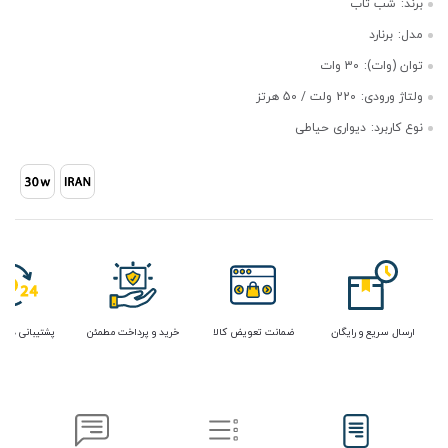
برند:
شب تاب
مدل:
برنارد
توان (وات):
30 وات
ولتاژ ورودی:
220 ولت / 50 هرتز
نوع کاربرد:
دیواری حیاطی
ارسال سریع و رایگان
ضمانت تعویض کالا
خرید و پرداخت مطمئن
پشتیبانی در 