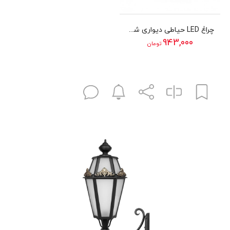
چراغ LED حیاطی دیواری شب تاب مدل تارا
943,000
تومان