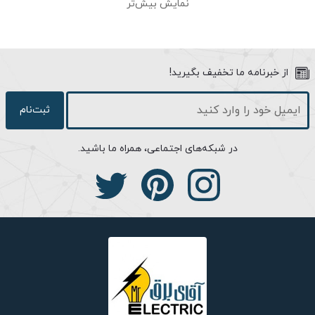
نمایش بیش‌تر
باشد. این ویژگی میزان مقاومت محصول در برابر آسیب دیدن در برابر
باران، گرد و غبار و عوامل محیطی را نشان می دهد. چراغ مروارید طبق
استانداردهای بین المللی، شاخص حفاظت IP55 را دارد که میزان
مقاومت آن در برابر باران را دارد. در این محصول درزهای بین حباب و
از خبرنامه ما تخفیف بگیرید!
بدنه با کمک نوار سلیکونی کاملا عایق بندی شده است. همچنین برای
ساخت بدنه این محصول از آلومینیوم دایکاست استفاده شده که علاوه
ثبت‌نام
بر سبکی، مقاومت بالایی در برابر خوردگی و زنگ زدگی دارد. در رنگ
آمیزی این محصول از شیوه پودری الکترواستاتیک استفاده شده که در
در شبکه‌های اجتماعی، همراه ما باشید.
طول زمان موجب افت کیفیت و زیبایی محصول نشود. همچنین برای
ساخت حباب این چراغ از ماده پلیمری مستحکم به نام پلی کربنات
استفاده شده که جایگزین خوبی برای شیشه است و میزان مقاومت
محصول را در برابر خراشیدگی یا اشتعال پذیری بالا می برد. لامپ LED با
توان حداکثر 15 وات گزینه مناسبی جهت استفاده این چراغ می باشد که
موجب افزایش طول عمر مفید این محصول تا بیش از 15 هزار ساعت
خواهد بود که با ولتاژ ورودی 220 تا 240 ولت کار می کند. همچنین
آلومینیوم استفاده شده در بدنه این محصول موجب انتقال گرمای
تولید شده توسط لامپ LED به محیط بیرون شده که همین امر موجب