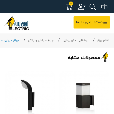
0
دسته بندی کالاها
آقای برق
روشنایی و نورپردازی
چراغ حیاطی و پارکی
چراغ دیواری ح
محصولات مشابه