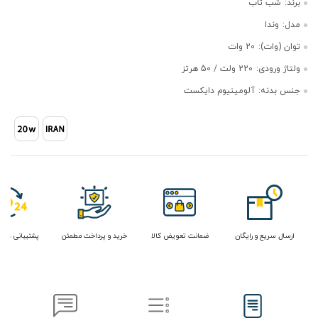
برند:
شب تاب
مدل:
وندا
توان (وات):
20 وات
ولتاژ ورودی:
220 ولت / 50 هرتز
جنس بدنه:
آلومینیوم دایکست
ارسال سریع و رایگان
ضمانت تعویض کالا
خرید و پرداخت مطمئن
پشتیبانی در 