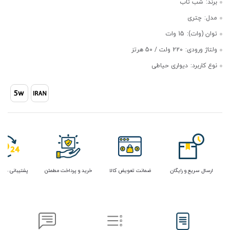
برند:
شب تاب
مدل:
چتری
توان (وات):
15 وات
ولتاژ ورودی:
220 ولت / 50 هرتز
نوع کاربرد:
دیواری حیاطی
ارسال سریع و رایگان
ضمانت تعویض کالا
خرید و پرداخت مطمئن
پشتیبانی در 