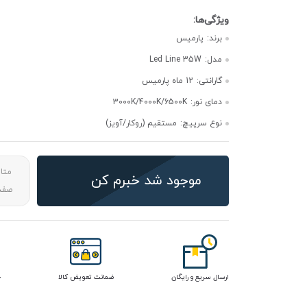
برند:
پارمیس
مدل:
Led Line 35W
گارانتی:
12 ماه پارمیس
دمای نور:
3000K/4000K/6500K
نوع سرپیچ:
مستقیم (روکار/آویز)
متا
موجود شد خبرم کن
صفحه
ارسال سریع و رایگان
ضمانت تعویض کالا
خ