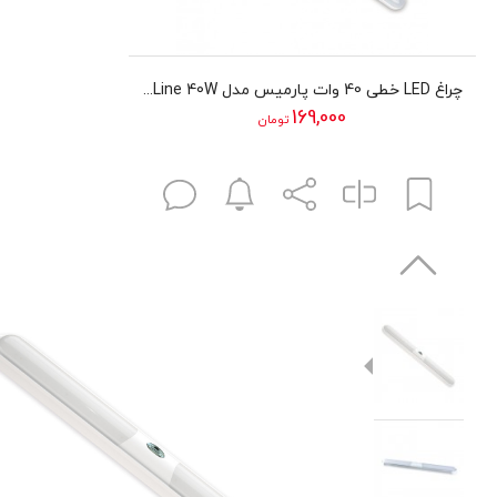
چراغ LED خطی 40 وات پارمیس مدل LED Line 40W
169,000
تومان