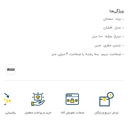
برند:
سمنان
مدل:
افشان
متراژ حلقه:
100 متر
جنس مغزی:
مس
ضخامت سیم:
سه رشته با ضخامت 4 میلی متر
ارسال سریع و رایگان
ضمانت تعویض کالا
خرید و پرداخت مطمئن
پشتیبانی در 