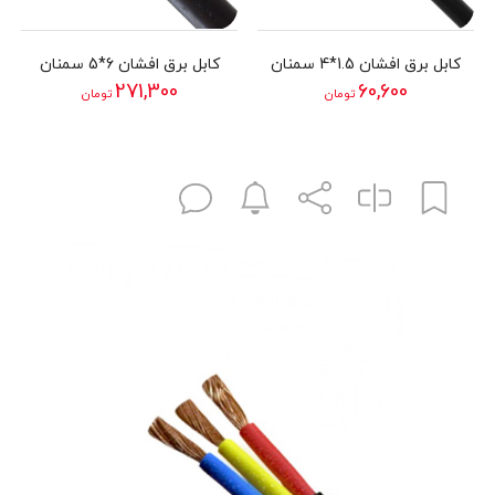
کابل برق افشان 1.5*4 سمنان
کابل برق افشان 6*5 سمنان
271,300
60,600
تومان
تومان