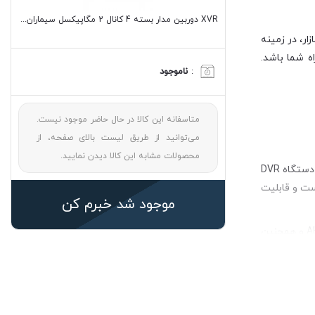
XVR دوربین مدار بسته 4 کانال 2 مگاپیکسل سیماران مدل SM-XVN1401L2
ر، در زمینه
ه شما باشد.
:
ناموجود
متاسفانه این کالا در حال حاضر موجود نیست.
می‌توانید از طریق لیست بالای صفحه، از
محصولات مشابه این کالا دیدن نمایید.
دستگاه ضبط تصاویر XVR یا X Video Recorder از جدیدترین دستگاه های ضبط تصاویر دوربین مداربسته و در واقع نسخه بروز شده و پیشرفته دستگاه DVR
ی است و قابلیت
موجود شد خبرم کن
XVR را می توان یک نسخه پیشرفته و ارتقا یافته DVR دانست. زیرا این دستگاه به تمام فرمت های ویدئویی دوربین مداربسته مانند AHD، TVI، CVI و همچنین
لف مثل هایک
ویژن، داهوا، سامسونگ و… داشته باشید و XVR را از هر برندی که بخواهید بخرید، با دستگاه شما سازگار است و بدون مشکل کار می کند. برخلاف DVR، که