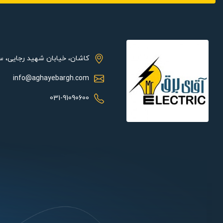
- قابلیت محدود کردن اختیارات کاربران
- E-Map
- کنترل از راه دور از طریق IE Browse و نرم افزار NVMS
- Dual Stream.با این تکنولوژی کاربر قادر به تنظیم Stream شبکه بمنظوردستیابی به پهنای باند مناسب بدون تغییر در کیفیت ضبط می باشد.
کاشان، خیابان شهید رجایی، 
- تشخیص حرکت (Motion Detection)
- خروجی HDMI × 1 :1920*1080 و VGA × 1 : 1920 × 1080
info@aghayebargh.com
- زوم دیجیتال در حالت LIVE و PLAYBACK
031-91090600
- پشتيباني از SATA×1, up to 8TB
- امکان ارتباط صوتی 2طرفه در انتقال تصویر روی موبایل
- Back up از طریق USB و Network(IE,NVMS) (Back up از چندین فایل، برش فایل در هنگام Back up)
- Playback 4CH(Analog & AHD/CVI/TVI) کانال بصورت همزمان
- پشتیبانی از گوشی های iPhone وAndroid
- ساپورت DDNS / P2P
گارانتی و خدمات پس از فروش: