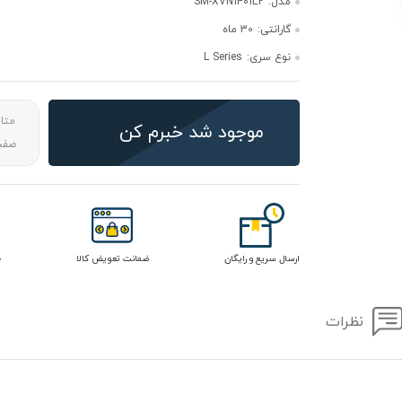
مدل:
SM-XVN1401L2
گارانتی:
30 ماه
نوع سری:
L Series
متا
موجود شد خبرم کن
صفحه
ارسال سریع و رایگان
ضمانت تعویض کالا
خ
نظرات