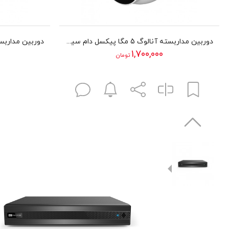
دوربین مداربسته آنالوگ 5 مگا پیکسل دام سیماران مدلSM-D511MV
1,700,000
تومان