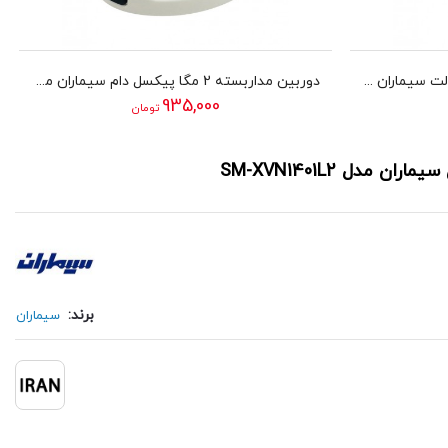
دوربین مداربسته 2 مگا پیکسل بولت سیماران مدل SM-IR229
دوربین مداربسته 2 مگا پیکسل دام سیماران مدل SM-D221IRV
935,000
تومان
برند:
سیماران