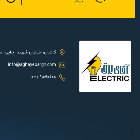
فروش
- چندین کاربر Online بصورت همزمان
- قابلیت محدود کردن اختیارات کاربران
- E-Map
- کنترل از راه دور از طریق IE Browse و نرم افزار NVMS
- Dual Stream.با این تکنولوژی کاربر قادر به تنظیم Stream شبکه بمنظوردستیابی به پهنای باند مناسب بدون تغییر در کیفیت ضبط می باشد.
- تشخیص حرکت (Motion Detection)
- قابلیت اتصال دوربین های گردان (PTZ / 1 port)
کاشان، خیابان شهید رجایی، 
- خروجی HDMI × 1 : 3840 × 2160 و VGA × 1 : 1920 × 1080 , CVBS
info@aghayebargh.com
- زوم دیجیتال در حالت LIVE و PLAYBACK
- پشتیبانی از SATA×1, up to 10TB
031-91090600
- امکان ارتباط صوتی 2طرفه در انتقال تصویر روی موبایل
- Back up از طریق USB و Network(IE,NVMS) (Back up از چندین فایل، برش فایل در هنگام Back up)
- Playback 4CH(Analog & AHD/CVI/TVI)) کانال بصورت همزمان
- پشتیبانی از گوشی های iPhone وAndroid
- ساپورت DDNS / P2P