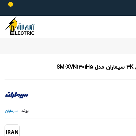
0
برند:
سیماران