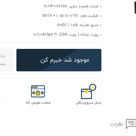
فرمت فشرده سازی:
H.264+/H.265
ظرفیت هارد:
SATA × 1, up to 10TB
منبع تغذیه:
12vDC / 1.5A
پورت شبکه ( پورت LAN):
10/100M bps *1
متا
موجود شد خبرم کن
صفحه
ارسال سریع و رایگان
ضمانت تعویض کالا
خ
نظرات