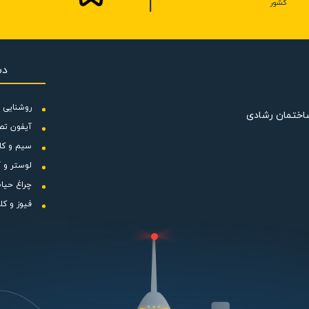
کشور
دس
روشنایی و
ساختمان رشادی
آیفون تص
سیم و کا
لوستر و آ
چراغ حیا
فیوز و کل