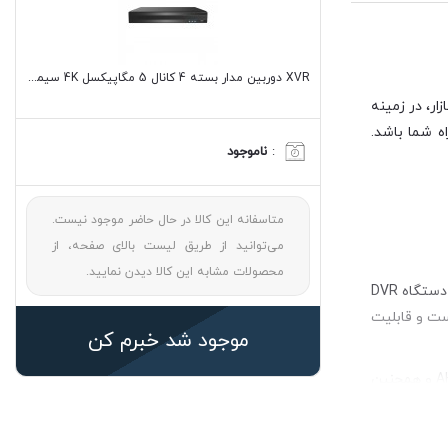
XVR دوربین مدار بسته 4 کانال 5 مگاپیکسل 4K سیماران مدل SM-XVN1401H5
ر، در زمینه
ه شما باشد.
:
ناموجود
متاسفانه این کالا در حال حاضر موجود نیست.
می‌توانید از طریق لیست بالای صفحه، از
محصولات مشابه این کالا دیدن نمایید.
دستگاه ضبط تصاویر XVR یا X Video Recorder از جدیدترین دستگاه های ضبط تصاویر دوربین مداربسته و در واقع نسخه بروز شده و پیشرفته دستگاه DVR
ی است و قابلیت
موجود شد خبرم کن
XVR را می توان یک نسخه پیشرفته و ارتقا یافته DVR دانست. زیرا این دستگاه به تمام فرمت های ویدئویی دوربین مداربسته مانند AHD، TVI، CVI و همچنین
لف مثل هایک
ویژن، داهوا، سامسونگ و… داشته باشید و XVR را از هر برندی که بخواهید بخرید، با دستگاه شما سازگار است و بدون مشکل کار می کند. برخلاف DVR، که