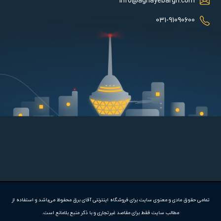
info@aghayebargh.com
صورت تصویری است. قابلیت استفاده از پنل دوم در واقع استفاده از دو
پنل ورودی در دو درب ساختمان می باشد.
031-91090600
ویژگی های پنل مدل 1086FD :
در اطراف پنل تصویری الکتروپیک 1086 یک ال ای دی آبی رنگ و چهار ال
ای دی سبز رنگ قرار دارند که امکان دید در شب را فراهم می کنند و
تصاویری با کیفیت را در نور کم فراهم می آورند. یکی از ویژگی های
منحصر به فرد پنل زنگ آیفون تصویری الکتروپیک استفاده از دوربین
های SONY است که این محصول را از سایر پنل های مشابه متمایز کرده
است و تصاویری با وضوح بالا را در اختیار شما قرار می دهد همچنین
رسایی صدا در این پنل ها نیز بالاست. در این محصول یک سوئیچ ضد
سرقت قرار داده شده است که از دزیده شدن پنل از دم درب جلوگیری
می کند.
تمامی حقوق مادی و معنوی سایت برای فروشگاه اینترنتی آقای برق محفوظ می‌باشد و استفاده از
متاسفانه این کالا در حال
تغذیه درب بازکن تصویری سیماران مدل 386:
مطالب سایت فقط برای مقاصد غیرتجاری و با ذکر منبع بلامانع است.
حاضر موجود نیست.